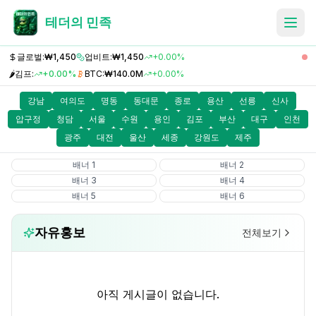
테더의 민족
글로벌:
₩1,450
업비트:
₩1,450
+0.00%
🌶️
김프:
+0.00%
BTC:
₩140.0M
+0.00%
강남
여의도
명동
동대문
종로
용산
선릉
신사
압구정
청담
서울
수원
용인
김포
부산
대구
인천
광주
대전
울산
세종
강원도
제주
배너
1
배너
2
배너
3
배너
4
배너
5
배너
6
자유홍보
전체보기
아직 게시글이 없습니다.