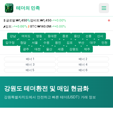
테더의 민족
글로벌:
₩1,450
업비트:
₩1,450
+0.00%
🌶️
김프:
+0.00%
BTC:
₩140.0M
+0.00%
강남
여의도
명동
동대문
종로
용산
선릉
신사
압구정
청담
서울
수원
용인
김포
부산
대구
인천
광주
대전
울산
세종
강원도
제주
배너
1
배너
2
배너
3
배너
4
배너
5
배너
6
강원도
테더환전 및 매입 현금화
강원특별자치도
에서 안전하고 빠른 테더(USDT) 거래 정보