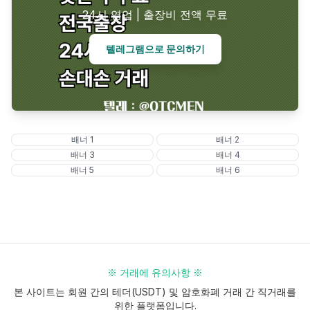
24시 영업 | 출장비 전액 무료
텔레그램으로 문의하기
배너
1
배너
2
배너
3
배너
4
배너
5
배너
6
※ 거래에 유의사항 ※
본 사이트는 회원 간의 테더(USDT) 및 암호화폐 거래 간 직거래를
위한 플랫폼입니다.