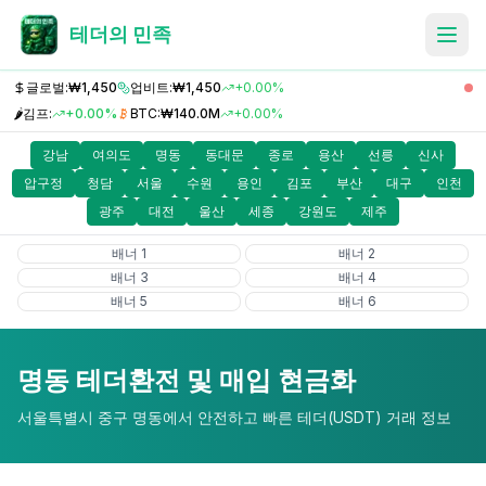
테더의 민족
글로벌:
₩1,450
업비트:
₩1,450
+0.00%
🌶️
김프:
+0.00%
BTC:
₩140.0M
+0.00%
강남
여의도
명동
동대문
종로
용산
선릉
신사
압구정
청담
서울
수원
용인
김포
부산
대구
인천
광주
대전
울산
세종
강원도
제주
배너
1
배너
2
배너
3
배너
4
배너
5
배너
6
명동
테더환전 및 매입 현금화
서울특별시 중구 명동
에서 안전하고 빠른 테더(USDT) 거래 정보