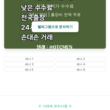
전국 최저가 수수료
24시 영업 | 출장비 전액 무료
텔레그램으로 문의하기
배너
1
배너
2
배너
3
배너
4
배너
5
배너
6
※ 거래에 유의사항 ※