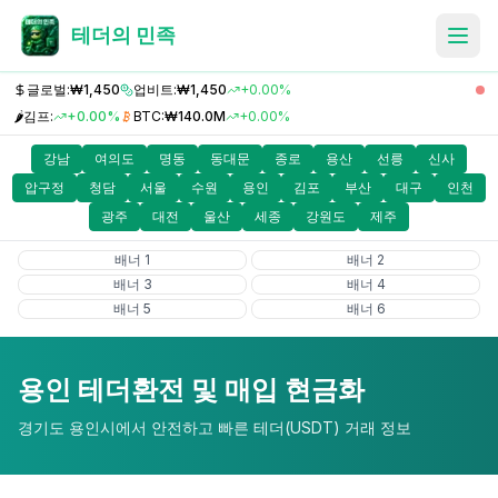
테더의 민족
글로벌:
₩1,450
업비트:
₩1,450
+0.00%
🌶️
김프:
+0.00%
BTC:
₩140.0M
+0.00%
강남
여의도
명동
동대문
종로
용산
선릉
신사
압구정
청담
서울
수원
용인
김포
부산
대구
인천
광주
대전
울산
세종
강원도
제주
배너
1
배너
2
배너
3
배너
4
배너
5
배너
6
용인
테더환전 및 매입 현금화
경기도 용인시
에서 안전하고 빠른 테더(USDT) 거래 정보