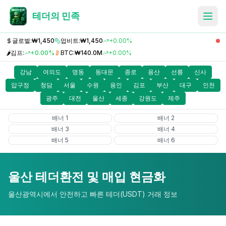
테더의 민족
글로벌:
₩1,450
업비트:
₩1,450
+0.00%
🌶️
김프:
+0.00%
BTC:
₩140.0M
+0.00%
강남
여의도
명동
동대문
종로
용산
선릉
신사
압구정
청담
서울
수원
용인
김포
부산
대구
인천
광주
대전
울산
세종
강원도
제주
배너
1
배너
2
배너
3
배너
4
배너
5
배너
6
울산
테더환전 및 매입 현금화
울산광역시
에서 안전하고 빠른 테더(USDT) 거래 정보