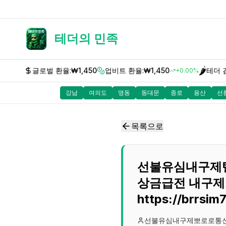
테더의 민족
🌶️
글로벌 환율:
₩1,450
업비트 환율:
₩1,450
테더 
+0.00%
강남
여의도
명동
동대문
종로
용산
선
목록으로
선불유심내구제텔
상금급전 내구제
https://brrsim
선불유심내구제뽀로로통