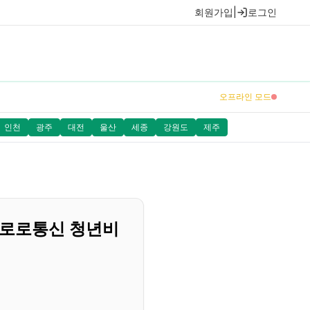
회원가입
|
로그인
오프라인 모드
인천
광주
대전
울산
세종
강원도
제주
뽀로로통신 청년비