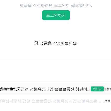
댓글을 작성하려면 로그인이 필요합니다.
로그인하기
첫 댓글을 작성해보세요!
선불유심내구제텔레그램@brrsim_7 급전 선불유심매입 뽀로로통신 청년비상금급전 내구제소액 소액급전 정식업체 선불유심구매https://brrsim77.isweb.co.kr
현재글
선불
@brrsim_7텔레그램 선불유심내구제 급전 뽀로로통신 선불유심매입 선불유심현금화하는업체 선불유심구매 간편무서류소액급전
선불