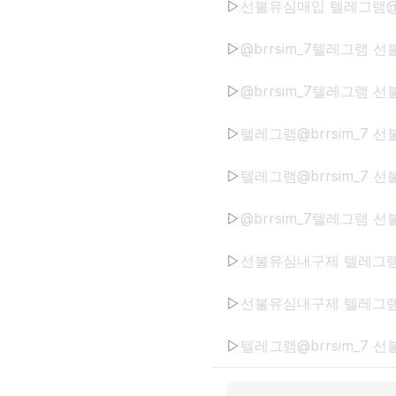
▷
▷
▷
▷
▷
▷
▷
▷
▷