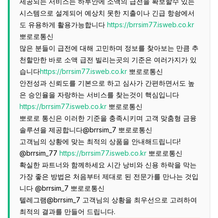
제공되는 서비스는 하루안에 소액의 급전을 확보할수 있는
시스템으로 설계되어 예상치 못한 지출이나 긴급 항솽에서
도 유용하게 활용가능합니다
https://brrsim77.isweb.co.kr
뽀로로통신
많은 분들이 급전에 대해 고민하며 정보를 찾아보는 만큼 추
천할만한 바로 소액 급전 빌리는곳의 기준은 여러가지가 있
습니다
https://brrsim77.isweb.co.kr
뽀로로통신
안전성과 신뢰도를 기본으로 하고 심사가 간편하면서도 높
은 승인율을 자랑하는 서비스를 찾는것이 핵심입니다
https://brrsim77.isweb.co.kr
뽀로로통신
뽀로로 통신은 이러한 기준을 충족시키며 고객 맞춤형 금융
솔루션을 제공합니다@brrsim_7 뽀로로통신
고객님의 상황에 맞는 최적의 상품을 안내해드립니다!
@brrsim_77
https://brrsim77.isweb.co.kr
뽀로로통신
확실한 파트너와 함께하세요 시간 낭비와 신용 하락을 막는
가장 좋은 방법은 처음부터 제대로 된 전문가를 만나는 것입
니다 @brrsim_7 뽀로로통신
텔레그램@brrsim_7 고객님의 상황을 최우선으로 고려하여
최적의 결과를 만들어 드립니다.