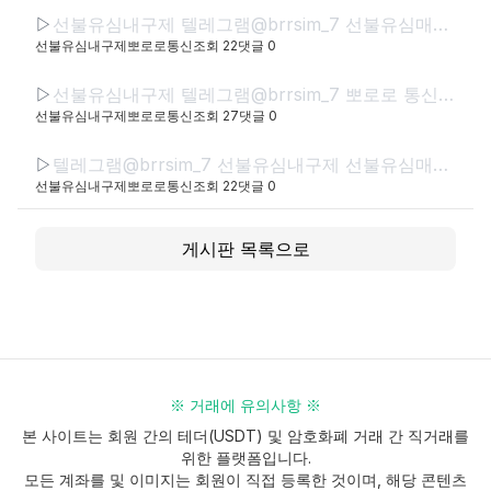
▷
선불유심내구제 텔레그램@brrsim_7 선불유심매입 뽀로로통신 급전 모바일급전 저신용자비상금소액 유심칩매입문의 선불유심구매
선불유심내구제뽀로로통신
조회
22
댓글
0
▷
선불유심내구제 텔레그램@brrsim_7 뽀로로 통신 선불유심매입 급전 신뢰와 정직으로 함께하는 금융 파트너,뽀로로 통신 정식등록된 선불유심내구제 선불유심구매 정식업체로서 고객 여
선불유심내구제뽀로로통신
조회
27
댓글
0
▷
텔레그램@brrsim_7 선불유심내구제 선불유심매입 뽀로로통신 급전 정부정책자금생활안정생계급전지원금 선불유심구매 연체자바로소액급전
선불유심내구제뽀로로통신
조회
22
댓글
0
게시판 목록으로
※ 거래에 유의사항 ※
본 사이트는 회원 간의 테더(USDT) 및 암호화폐 거래 간 직거래를
위한 플랫폼입니다.
모든 계좌를 및 이미지는 회원이 직접 등록한 것이며, 해당 콘텐츠