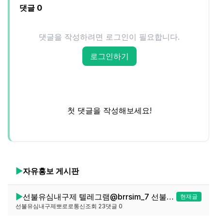
댓글
0
댓글을 작성하려면 로그인이 필요합니다.
로그인하기
첫 댓글을 작성해보세요!
▶
자유홍보
게시판
▶
선불유심내구제 텔레그램@brrsim_7 선불유심매입 뽀로로통신 소액개인돈 급전 연체자바로소액급전 선불유심구매 무방문무서류https://brrsim77.isweb.co.kr
현재글
선불유심내구제뽀로로통신
조회
23
댓글
0