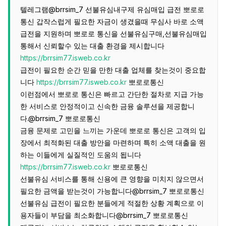
텔레그램@brrsim_7 선불유심내구제 유심매입 급전 뽀로로
통신 갑작스럽게 필요한 자금이 생겼을때 무심사 바로 소액
급전을 지원하며 뽀로로 통신을 선불유심구매,선불유심매입
통해서 신뢰할수 있는 대출 환경을 제시합니다
https://brrsim77.isweb.co.kr
급전이 필요한 순간 믿을 만한 대출 업체를 찾는것이 중요합
니다
https://brrsim77.isweb.co.kr
뽀로로통신
이런점에서 뽀로로 통신은 빠르고 간단한 절차로 지급 가능
한 서비스로 안정적이고 신속한 금융 솔루션을 제공합니
다.@brrsim_7 뽀로로통신
금융 문제로 고민을 느끼는 가운데 뽀로로 통신은 고객의 입
장에서 최적화된 대출 방안을 마련하며 특히 소액 대출을 원
하는 이들에게 실질적인 도움의 됩니다
https://brrsim77.isweb.co.kr
뽀로로통신
선불유심 서비스를 통해 신용에 큰 영향을 미치지 않으면서
필요한 금액을 받는것이 가능합니다@brrsim_7 뽀로로통신
선불유심 급전이 필요한 분들에게 적절한 상황 계획으로 이
용자들이 부담을 최소화합니다@brrsim_7 뽀로로통신