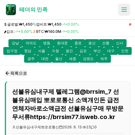
테더의 민족
글로벌:
₩1,450
업비트:
₩1,450
+0.00%
🌶️
김프:
+0.00%
BTC:
₩140.0M
+0.00%
강남
여의도
명동
동대문
종로
용산
선릉
신사
압구정
청담
서울
수원
용인
김포
부산
대구
인천
광주
대전
울산
세종
강원도
제주
목록으로
선불유심내구제 텔레그램@brrsim_7 선
불유심매입 뽀로로통신 소액개인돈 급전
연체자바로소액급전 선불유심구매 무방문
무서류https://brrsim77.isweb.co.kr
선불유심내구제뽀로로통신
2026. 6. 13.
23
0