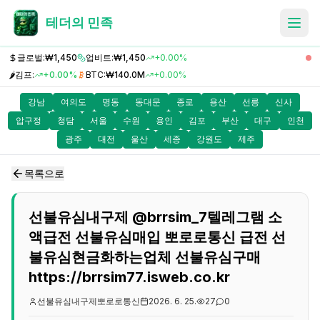
테더의 민족
글로벌:
₩1,450
업비트:
₩1,450
+0.00%
🌶️
김프:
+0.00%
BTC:
₩140.0M
+0.00%
강남
여의도
명동
동대문
종로
용산
선릉
신사
압구정
청담
서울
수원
용인
김포
부산
대구
인천
광주
대전
울산
세종
강원도
제주
목록으로
선불유심내구제 @brrsim_7텔레그램 소
액급전 선불유심매입 뽀로로통신 급전 선
불유심현금화하는업체 선불유심구매
https://brrsim77.isweb.co.kr
선불유심내구제뽀로로통신
2026. 6. 25.
27
0