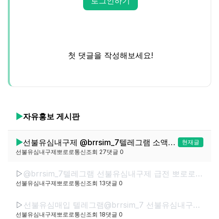
로그인하기
첫 댓글을 작성해보세요!
▶
자유홍보
게시판
▶
선불유심내구제 @brrsim_7텔레그램 소액급전 선불유심매입 뽀로로통신 급전 선불유심현금화하는업체 선불유심구매https://brrsim77.isweb.co.kr
현재글
선불유심내구제뽀로로통신
조회
27
댓글
0
▷
@brrsim_7텔레그램 선불유심내구제 급전 뽀로로통신 선불유심매입 선불유심현금화하는업체 선불유심구매 간편무서류소액급전
선불유심내구제뽀로로통신
조회
13
댓글
0
▷
선불유심매입 텔레그램@brrsim_7 선불유심내구제 뽀로로통신 바로소액내구제급전 선불유심구매 급전 선불유심매입 바로소액급전 무서류무방문급전
선불유심내구제뽀로로통신
조회
18
댓글
0