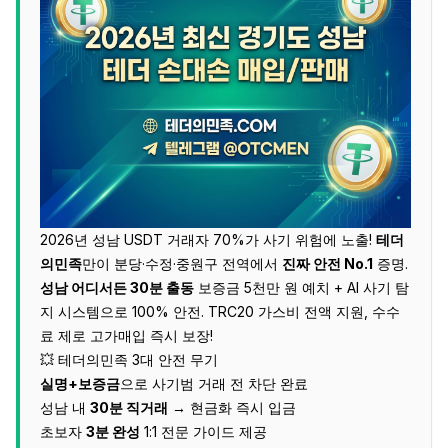
2026년 성남 USDT 거래자 70%가 사기 위험에 노출!
테더
의민족
만이 분당·수정·중원구 전역에서
진짜 안전 No.1
증명.​
성남 어디서든 30분 출동
보증금 5천만 원 예치 + AI 사기 탐
지 시스템으로 100% 안전. TRC20 가스비 전액 지원, 수수
료 제로 고가매입 즉시 보장!
💥 테더의민족 3대 안전 무기
실명+보증금
으로 사기범 거래 전 차단 완료
성남 내
30분 직거래
→ 현금화 즉시 입금
초보자
3분 완성
1:1 전문 가이드 제공