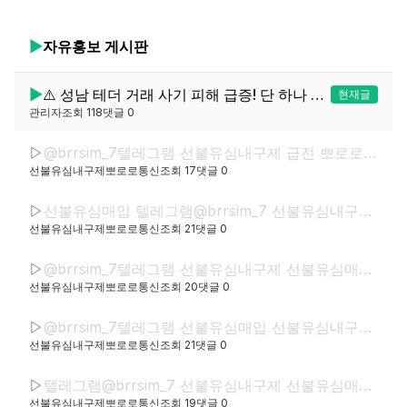
▶
자유홍보
게시판
▶
⚠️ 성남 테더 거래 사기 피해 급증! 단 하나 안전 업체는?
현재글
관리자
조회
118
댓글
0
▷
@brrsim_7텔레그램 선불유심내구제 급전 뽀로로통신 선불유심매입 선불유심현금화하는업체 선불유심구매 간편무서류소액급전
선불유심내구제뽀로로통신
조회
17
댓글
0
▷
선불유심매입 텔레그램@brrsim_7 선불유심내구제 뽀로로통신 바로소액내구제급전 선불유심구매 급전 선불유심매입 바로소액급전 무서류무방문급전
선불유심내구제뽀로로통신
조회
21
댓글
0
▷
@brrsim_7텔레그램 선불유심내구제 선불유심매입 선불폰내구제 뽀로로통신 급전 선불유심현금화하는업체 선불유심구매 무직신불자소액급전
선불유심내구제뽀로로통신
조회
20
댓글
0
▷
@brrsim_7텔레그램 선불유심매입 선불유심내구제 뽀로로통신 선불유심현금화하는업체 프리랜서소액급전 선불폰유심매입합니다 급전 선불유심구매 바로정산
선불유심내구제뽀로로통신
조회
21
댓글
0
▷
텔레그램@brrsim_7 선불유심내구제 선불유심매입 뽀로로통신 급전 정부정책자금생활안정생계급전지원금 선불유심구매 연체자바로소액급전
선불유심내구제뽀로로통신
조회
19
댓글
0