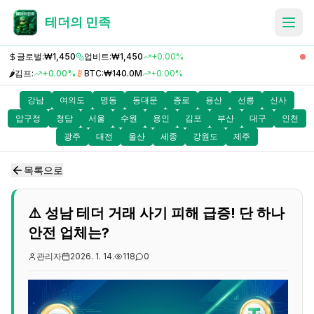
테더의 민족
글로벌:
₩1,450
업비트:
₩1,450
+0.00%
🌶️
김프:
+0.00%
BTC:
₩140.0M
+0.00%
강남
여의도
명동
동대문
종로
용산
선릉
신사
압구정
청담
서울
수원
용인
김포
부산
대구
인천
광주
대전
울산
세종
강원도
제주
목록으로
⚠️ 성남 테더 거래 사기 피해 급증! 단 하나
안전 업체는?
관리자
2026. 1. 14.
118
0