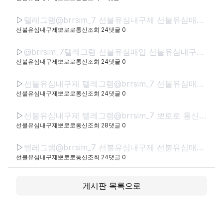
▷
텔레그램@brrsim_7 선불유심내구제 선불유심매입 뽀로로통신 직장인바로소액급전 선불유심구매 급전 연체자바로소액급전 근로복지공단긴급생계비
선불유심내구제뽀로로통신
조회
24
댓글
0
▷
@brrsim_7텔레그램 선불유심매입 선불유심내구제 뽀로로통신 선불유심현금화하는업체 프리랜서소액급전 선불폰유심매입합니다 급전 선불유심구매 바로정산
선불유심내구제뽀로로통신
조회
24
댓글
0
▷
선불유심내구제 텔레그램@brrsim_7 선불유심매입 뽀로로통신 급전 모바일급전 저신용자비상금소액 유심칩매입문의 선불유심구매
선불유심내구제뽀로로통신
조회
24
댓글
0
▷
선불유심내구제 텔레그램@brrsim_7 뽀로로 통신 선불유심매입 급전 신뢰와 정직으로 함께하는 금융 파트너,뽀로로 통신 정식등록된 선불유심내구제 선불유심구매 정식업체로서 고객 여
선불유심내구제뽀로로통신
조회
28
댓글
0
▷
텔레그램@brrsim_7 선불유심내구제 선불유심매입 뽀로로통신 급전 정부정책자금생활안정생계급전지원금 선불유심구매 연체자바로소액급전
선불유심내구제뽀로로통신
조회
24
댓글
0
게시판 목록으로