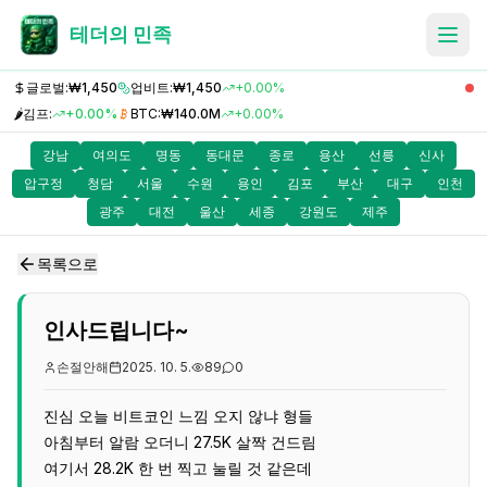
테더의 민족
글로벌:
₩1,450
업비트:
₩1,450
+0.00%
🌶️
김프:
+0.00%
BTC:
₩140.0M
+0.00%
강남
여의도
명동
동대문
종로
용산
선릉
신사
압구정
청담
서울
수원
용인
김포
부산
대구
인천
광주
대전
울산
세종
강원도
제주
목록으로
인사드립니다~
손절안해
2025. 10. 5.
89
0
진심 오늘 비트코인 느낌 오지 않냐 형들
아침부터 알람 오더니 27.5K 살짝 건드림
여기서 28.2K 한 번 찍고 눌릴 것 같은데