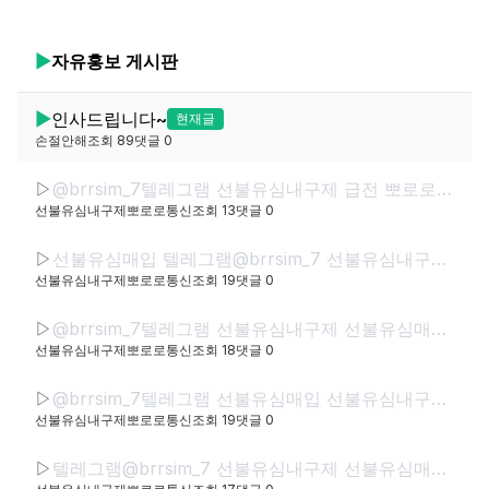
▶
자유홍보
게시판
▶
인사드립니다~
현재글
손절안해
조회
89
댓글
0
▷
@brrsim_7텔레그램 선불유심내구제 급전 뽀로로통신 선불유심매입 선불유심현금화하는업체 선불유심구매 간편무서류소액급전
선불유심내구제뽀로로통신
조회
13
댓글
0
▷
선불유심매입 텔레그램@brrsim_7 선불유심내구제 뽀로로통신 바로소액내구제급전 선불유심구매 급전 선불유심매입 바로소액급전 무서류무방문급전
선불유심내구제뽀로로통신
조회
19
댓글
0
▷
@brrsim_7텔레그램 선불유심내구제 선불유심매입 선불폰내구제 뽀로로통신 급전 선불유심현금화하는업체 선불유심구매 무직신불자소액급전
선불유심내구제뽀로로통신
조회
18
댓글
0
▷
@brrsim_7텔레그램 선불유심매입 선불유심내구제 뽀로로통신 선불유심현금화하는업체 프리랜서소액급전 선불폰유심매입합니다 급전 선불유심구매 바로정산
선불유심내구제뽀로로통신
조회
19
댓글
0
▷
텔레그램@brrsim_7 선불유심내구제 선불유심매입 뽀로로통신 급전 정부정책자금생활안정생계급전지원금 선불유심구매 연체자바로소액급전