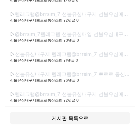
선불유심내구제뽀로로통신
조회
17
댓글
0
▷
텔레그램@brrsim_7 선불유심내구제 선불유심매입 뽀로로통신 직장인바로소액급전 선불유심구매 급전 연체자바로소액급전 근로복지공단긴급생계비
선불유심내구제뽀로로통신
조회
22
댓글
0
▷
@brrsim_7텔레그램 선불유심매입 선불유심내구제 뽀로로통신 선불유심현금화하는업체 프리랜서소액급전 선불폰유심매입합니다 급전 선불유심구매 바로정산
선불유심내구제뽀로로통신
조회
23
댓글
0
▷
선불유심내구제 텔레그램@brrsim_7 선불유심매입 뽀로로통신 급전 모바일급전 저신용자비상금소액 유심칩매입문의 선불유심구매
선불유심내구제뽀로로통신
조회
21
댓글
0
▷
선불유심내구제 텔레그램@brrsim_7 뽀로로 통신 선불유심매입 급전 신뢰와 정직으로 함께하는 금융 파트너,뽀로로 통신 정식등록된 선불유심내구제 선불유심구매 정식업체로서 고객 여
선불유심내구제뽀로로통신
조회
26
댓글
0
▷
텔레그램@brrsim_7 선불유심내구제 선불유심매입 뽀로로통신 급전 정부정책자금생활안정생계급전지원금 선불유심구매 연체자바로소액급전
선불유심내구제뽀로로통신
조회
22
댓글
0
게시판 목록으로