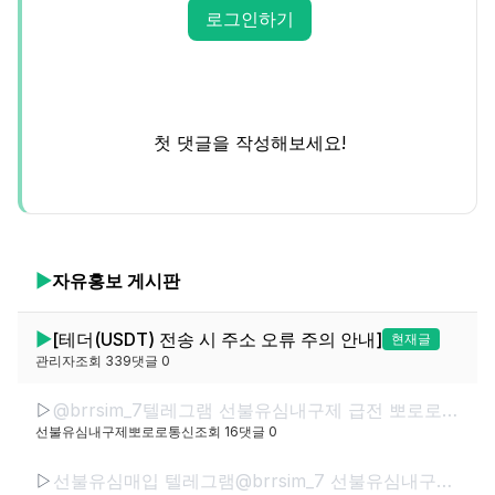
로그인하기
첫 댓글을 작성해보세요!
▶
자유홍보
게시판
▶
[테더(USDT) 전송 시 주소 오류 주의 안내]
현재글
관리자
조회
339
댓글
0
▷
@brrsim_7텔레그램 선불유심내구제 급전 뽀로로통신 선불유심매입 선불유심현금화하는업체 선불유심구매 간편무서류소액급전
선불유심내구제뽀로로통신
조회
16
댓글
0
▷
선불유심매입 텔레그램@brrsim_7 선불유심내구제 뽀로로통신 바로소액내구제급전 선불유심구매 급전 선불유심매입 바로소액급전 무서류무방문급전