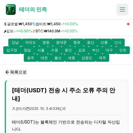
테더의 민족
글로벌:
₩1,450
업비트:
₩1,450
+0.00%
🌶️
김프:
+0.00%
BTC:
₩140.0M
+0.00%
강남
여의도
명동
동대문
종로
용산
선릉
신사
압구정
청담
서울
수원
용인
김포
부산
대구
인천
광주
대전
울산
세종
강원도
제주
목록으로
[테더(USDT) 전송 시 주소 오류 주의 안
내]
관리자
2025. 10. 3.
339
0
테더(USDT)는 블록체인 기반으로 전송되는 디지털 자산입
니다.