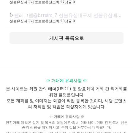
선불유심내구제뽀로로통신
조회
27
댓글
0
▷
텔레그램@brrsim_7 선불유심내구제 선불유심매입 뽀로로통신 급전 정부정책자금생활안정생계급전지원금 선불유심구매 연체자바로소액급전
선불유심내구제뽀로로통신
조회
23
댓글
0
게시판 목록으로
※ 거래에 유의사항 ※
본 사이트는 회원 간의 테더(USDT) 및 암호화폐 거래 간 직거래를
위한 플랫폼입니다.
모든 계좌를 및 이미지는 회원이 직접 등록한 것이며, 해당 콘텐츠
의 저작권 및 책임은 작성자에게 있습니다.
※ 거래에 유의사항 ※
안전거래 원칙은 상기 및 복부의 회원이 만족 시 거래하며, 거래 전 반드시 신분
증의 신원을 확인하시고, 주의 것을 거부하시기 바랍니다.