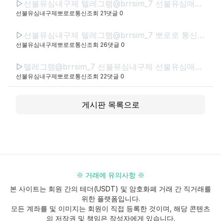
▷
선불유심내구제 텔레그램@brrsim_7 선불유심매입 뽀로로통신 급전 모바일급전 저신용자비상금소액 유심칩매입문의 선불유심구매
선불유심내구제뽀로로통신
조회
21
댓글
0
▷
선불유심내구제 텔레그램@brrsim_7 뽀로로 통신 선불유심매입 급전 신뢰와 정직으로 함께하는 금융 파트너,뽀로로 통신 정식등록된 선불유심내구제 선불유심구매 정식업체로서 고객 여
선불유심내구제뽀로로통신
조회
26
댓글
0
▷
텔레그램@brrsim_7 선불유심내구제 선불유심매입 뽀로로통신 급전 정부정책자금생활안정생계급전지원금 선불유심구매 연체자바로소액급전
선불유심내구제뽀로로통신
조회
22
댓글
0
게시판 목록으로
※ 거래에 유의사항 ※
본 사이트는 회원 간의 테더(USDT) 및 암호화폐 거래 간 직거래를
위한 플랫폼입니다.
모든 계좌를 및 이미지는 회원이 직접 등록한 것이며, 해당 콘텐츠
의 저작권 및 책임은 작성자에게 있습니다.