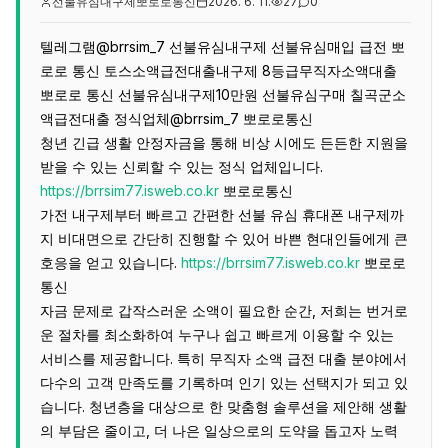
선불유심내구제뽀로로통신
2026. 6. 11.
27
0
텔레그램@brrsim_7 선불유심내구제 선불유심매입 급전 뽀
로로 통신 토스소액급전대출내구제 8등급무직자소액대출
뽀로로 통신 선불유심내구제10만원 선불유심구매 칠곡군소
액급전대출 정식업체@brrsim_7 뽀로로통신
청년 긴급 생활 안정자금을 통해 비상 시에도 든든한 지원을
받을 수 있는 신뢰할 수 있는 정식 업체입니다.
https://brrsim77.isweb.co.kr
뽀로로통신
가전 내구제부터 빠르고 간편한 선불 유심 휴대폰 내구제까
지 비대면으로 간단히 진행할 수 있어 바쁜 현대인들에게 큰
호응을 얻고 있습니다.
https://brrsim77.isweb.co.kr
뽀로로
통신
자금 문제로 갑작스러운 소액이 필요한 순간, 저희는 번거로
운 절차를 최소화하여 누구나 쉽고 빠르게 이용할 수 있는
서비스를 제공합니다. 특히 무직자 소액 급전 대출 분야에서
다수의 고객 만족도를 기록하며 인기 있는 선택지가 되고 있
습니다. 청년층을 대상으로 한 맞춤형 솔루션을 제안해 생활
의 부담은 줄이고, 더 나은 일상으로의 도약을 돕고자 노력