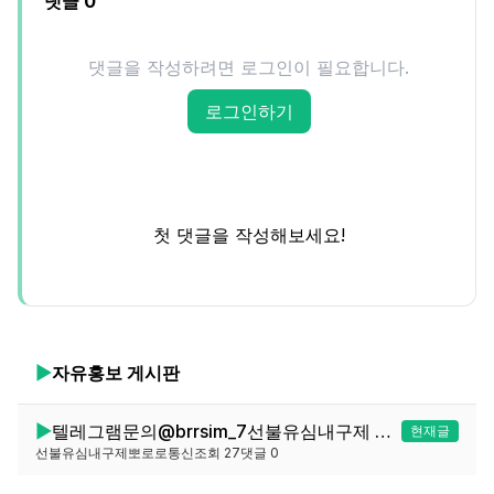
댓글
0
댓글을 작성하려면 로그인이 필요합니다.
로그인하기
첫 댓글을 작성해보세요!
▶
자유홍보
게시판
▶
텔레그램문의@brrsim_7선불유심내구제 선불유심매입 뽀로로통신 급전 연체자30만원소액 바로소액급전 선불유심구매 바로신불급전가능https://brrsim77.isweb.co.kr
현재글
선불유심내구제뽀로로통신
조회
27
댓글
0