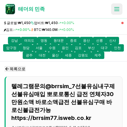
테더의 민족
글로벌:
₩1,450
업비트:
₩1,450
+0.00%
🌶️
김프:
+0.00%
BTC:
₩140.0M
+0.00%
강남
여의도
명동
동대문
종로
용산
선릉
신사
압구정
청담
서울
수원
용인
김포
부산
대구
인천
광주
대전
울산
세종
강원도
제주
목록으로
텔레그램문의@brrsim_7선불유심내구제
선불유심매입 뽀로로통신 급전 연체자30
만원소액 바로소액급전 선불유심구매 바
로신불급전가능
https://brrsim77.isweb.co.kr