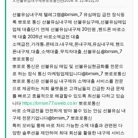
선불유심내구제뽀로로통신
2026. 6. 22.
22
0
선불유심내구제 텔레그램@brrsim_7 유심매입 급전 정식등
록 뽀로로 통신 선불유심내구제 선불유심구매,선불유심매입
업체 대출단기 연체 선불유심내구제 20만원 ,핸드폰 바로소
액 대출 2026년 바로소액급전 대출
소액급전ˏ가개통،폰테크،내구제¸폰내구제‚유심내구제ˎ핸드
폰내구제ˏ대출ˏ소액대출ˎ무직자대출ˏ선불유심.@brrsim_7
뽀로로통신
뽀로로 통신은 선불유심 매입 및 선불유심현금화를 전문으
로 하는 정식 통신 마케팅업체입니다@brrsim_7 뽀로로통신
뽀로로 통신은 선불유심 내구제와 소액대출 서비스를 전문
으로 제공하는 저희 플랫폼은 고객님들의 긴급한 자금 문제
를 빠르고 효율적으로 해결할수 있도록 최선을 다하고 있습
니다
https://brrsim77.isweb.co.kr
뽀로로통신
바로 소액급전을 안전하게 받아 볼수 있는 안심 선불유심 내
구제 전문기업니다@brrsim_7 뽀로로통신
특히 모바일 통해 바로 처리 가능한 소액 대출과 관련된 다
양한 솔루션을 제안하며 최대 회선을 활용한 내구제 서비스