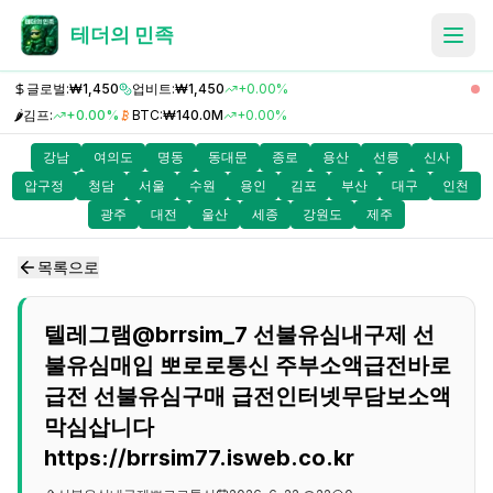
테더의 민족
글로벌:
₩1,450
업비트:
₩1,450
+0.00%
🌶️
김프:
+0.00%
BTC:
₩140.0M
+0.00%
강남
여의도
명동
동대문
종로
용산
선릉
신사
압구정
청담
서울
수원
용인
김포
부산
대구
인천
광주
대전
울산
세종
강원도
제주
목록으로
텔레그램@brrsim_7 선불유심내구제 선
불유심매입 뽀로로통신 주부소액급전바로
급전 선불유심구매 급전인터넷무담보소액
막심삽니다
https://brrsim77.isweb.co.kr