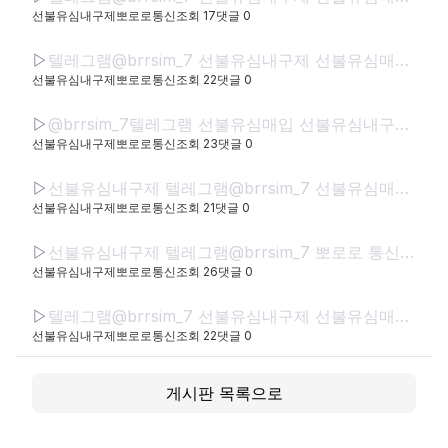
선불유심내구제뽀로로통신
조회
17
댓글
0
▷
텔레그램@brrsim_7 선불유심내구제 선불유심매입 뽀로로통신 직장인바로소액급전 선불유심구매 급전 연체자바로소액급전 근로복지공단긴급생계비
선불유심내구제뽀로로통신
조회
22
댓글
0
▷
@brrsim_7텔레그램 선불유심매입 선불유심내구제 뽀로로통신 선불유심현금화하는업체 프리랜서소액급전 선불폰유심매입합니다 급전 선불유심구매 바로정산
선불유심내구제뽀로로통신
조회
23
댓글
0
▷
선불유심내구제 텔레그램@brrsim_7 선불유심매입 뽀로로통신 급전 모바일급전 저신용자비상금소액 유심칩매입문의 선불유심구매
선불유심내구제뽀로로통신
조회
21
댓글
0
▷
선불유심내구제 텔레그램@brrsim_7 뽀로로 통신 선불유심매입 급전 신뢰와 정직으로 함께하는 금융 파트너,뽀로로 통신 정식등록된 선불유심내구제 선불유심구매 정식업체로서 고객 여
선불유심내구제뽀로로통신
조회
26
댓글
0
▷
텔레그램@brrsim_7 선불유심내구제 선불유심매입 뽀로로통신 급전 정부정책자금생활안정생계급전지원금 선불유심구매 연체자바로소액급전
선불유심내구제뽀로로통신
조회
22
댓글
0
게시판 목록으로