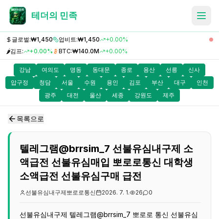
테더의 민족
글로벌:
₩1,450
업비트:
₩1,450
+0.00%
🌶️
김프:
+0.00%
BTC:
₩140.0M
+0.00%
강남
여의도
명동
동대문
종로
용산
선릉
신사
압구정
청담
서울
수원
용인
김포
부산
대구
인천
광주
대전
울산
세종
강원도
제주
목록으로
텔레그램@brrsim_7 선불유심내구제 소
액급전 선불유심매입 뽀로로통신 대학생
소액급전 선불유심구매 급전
선불유심내구제뽀로로통신
2026. 7. 1.
26
0
선불유심내구제 텔레그램@brrsim_7 뽀로로 통신 선불유심