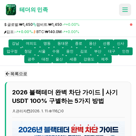
테더의 민족
글로벌:
₩1,450
업비트:
₩1,450
+0.00%
🌶️
김프:
+0.00%
BTC:
₩140.0M
+0.00%
강남
여의도
명동
동대문
종로
용산
선릉
신사
압구정
청담
서울
수원
용인
김포
부산
대구
인천
광주
대전
울산
세종
강원도
제주
목록으로
2026 블랙테더 완벽 차단 가이드 | 사기
USDT 100% 구별하는 5가지 방법
관리자
2026. 1. 11.
116
0