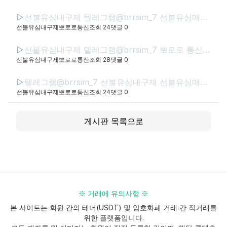
▷
선불유심내구제 텔레그램@brrsim_7 선불유심매입 뽀로로통신 급전 모바일급전 저신용자비상금소액 유심칩매입문의 선불유심구매
선불유심내구제뽀로로통신
조회
24
댓글
0
▷
선불유심내구제 텔레그램@brrsim_7 뽀로로 통신 선불유심매입 급전 신뢰와 정직으로 함께하는 금융 파트너,뽀로로 통신 정식등록된 선불유심내구제 선불유심구매 정식업체로서 고객 여
선불유심내구제뽀로로통신
조회
28
댓글
0
▷
텔레그램@brrsim_7 선불유심내구제 선불유심매입 뽀로로통신 급전 정부정책자금생활안정생계급전지원금 선불유심구매 연체자바로소액급전
선불유심내구제뽀로로통신
조회
24
댓글
0
게시판 목록으로
※ 거래에 유의사항 ※
본 사이트는 회원 간의 테더(USDT) 및 암호화폐 거래 간 직거래를
위한 플랫폼입니다.