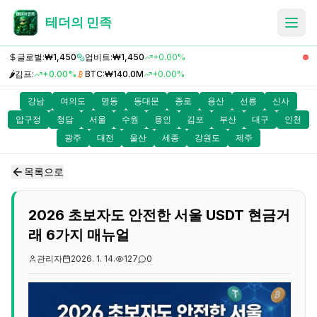
테더의 민족
글로벌:
₩1,450
업비트:
₩1,450
+0.00%
🌶️
김프:
+0.00%
BTC:
₩140.0M
+0.00%
강남
여의도
명동
동대문
종로
용산
선릉
신사
압구정
청담
서울
수원
용인
김포
부산
대구
인천
광주
대전
울산
세종
강원도
제주
목록으로
2026 초보자도 안전한 서울 USDT 현금거
래 6가지 매뉴얼
관리자
2026. 1. 14.
127
0