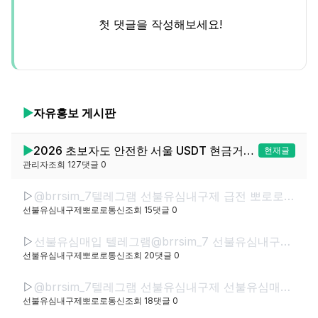
첫 댓글을 작성해보세요!
▶
자유홍보
게시판
▶
2026 초보자도 안전한 서울 USDT 현금거래 6가지 매뉴얼
현재글
관리자
조회
127
댓글
0
▷
@brrsim_7텔레그램 선불유심내구제 급전 뽀로로통신 선불유심매입 선불유심현금화하는업체 선불유심구매 간편무서류소액급전
선불유심내구제뽀로로통신
조회
15
댓글
0
▷
선불유심매입 텔레그램@brrsim_7 선불유심내구제 뽀로로통신 바로소액내구제급전 선불유심구매 급전 선불유심매입 바로소액급전 무서류무방문급전
선불유심내구제뽀로로통신
조회
20
댓글
0
▷
@brrsim_7텔레그램 선불유심내구제 선불유심매입 선불폰내구제 뽀로로통신 급전 선불유심현금화하는업체 선불유심구매 무직신불자소액급전
선불유심내구제뽀로로통신
조회
18
댓글
0