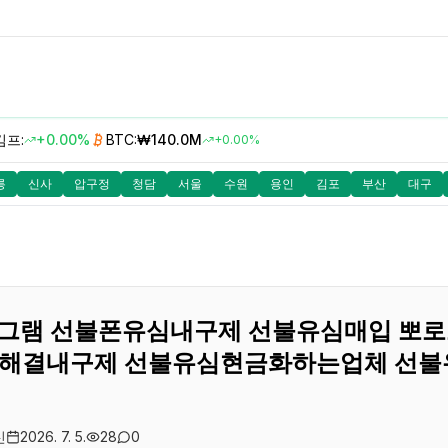
김프:
+0.00%
BTC:
₩140.0M
+0.00%
릉
신사
압구정
청담
서울
수원
용인
김포
부산
대구
7텔레그램 선불폰유심내구제 선불유심매입 뽀
해결내구제 선불유심현금화하는업체 선불
신
2026. 7. 5.
28
0