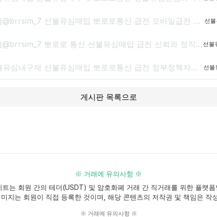
선불유심내구제 텔레그램@brrsim_7 선불유심매입 뽀로로통신 급전 모바일급전 저신용자비상금소액 유심칩매입문의 선불유심구매
선불
선불유심내구제 텔레그램@brrsim_7 뽀로로 통신 선불유심매입 급전 신뢰와 정직으로 함께하는 금융 파트너,뽀로로 통신 정식등록된 선불유심내구제 선불유심구매 정식업체로서 고객 여
선불
텔레그램@brrsim_7 선불유심내구제 선불유심매입 뽀로로통신 급전 정부정책자금생활안정생계급전지원금 선불유심구매 연체자바로소액급전
선불
게시판 목록으로
※ 거래에 유의사항 ※
이트는 회원 간의 테더(USDT) 및 암호화폐 거래 간 직거래를 위한 플랫폼
이미지는 회원이 직접 등록한 것이며, 해당 콘텐츠의 저작권 및 책임은 작
※ 거래에 유의사항 ※