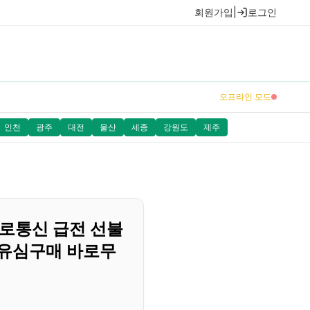
회원가입
|
로그인
오프라인 모드
인천
광주
대전
울산
세종
강원도
제주
로로통신 급전 선불
유심구매 바로무