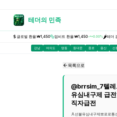
테더의 민족
🌶️
글로벌 환율:
₩1,450
업비트 환율:
₩1,450
테더 
+0.00%
강남
여의도
명동
동대문
종로
용산
선
목록으로
@brrsim_
유심내구제 급전
직자급전
선불유심내구제뽀로로통